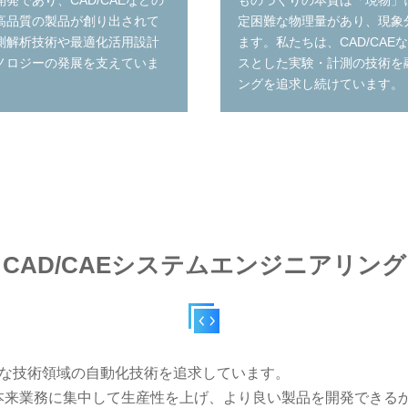
発であり、CAD/CAEなどの
ものづくりの本質は「現物」
高品質の製品が創り出されて
定困難な物理量があり、現象
測解析技術や最適化活用設計
ます。私たちは、CAD/CA
ノロジーの発展を支えていま
スとした実験・計測の技術を
ングを追求し続けています。
CAD/CAEシステムエンジニアリング
特殊な技術領域の自動化技術を追求しています。
本来業務に集中して生産性を上げ、より良い製品を開発できる