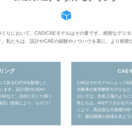
くりにおいて、CAD/CAEモデルはその要です。精密なデジ
す。私たちは、設計やCAEの経験やノウハウを基に、より精密
デリング
CAE
であるCATIAを駆使した
CAEはそのモデルによって
ています。設計用のCADや、
自動車の衝突解析モデルなど
CADなど、目的に応じた様々
おいては、生産工場のように
で幅広い技術により、ものづく
私たちは、AISデジタルモデ
により、高品質な大規模CA
で、製品開発の現場を支えて