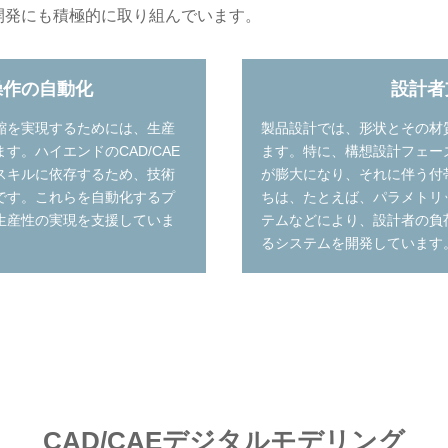
開発にも積極的に取り組んでいます。
操作の自動化
設計者
縮を実現するためには、生産
製品設計では、形状とその材
す。ハイエンドのCAD/CAE
ます。特に、構想設計フェー
スキルに依存するため、技術
が膨大になり、それに伴う付
です。これらを自動化するプ
ちは、たとえば、パラメトリ
生産性の実現を支援していま
テムなどにより、設計者の負
るシステムを開発しています
CAD/CAEデジタルモデリング