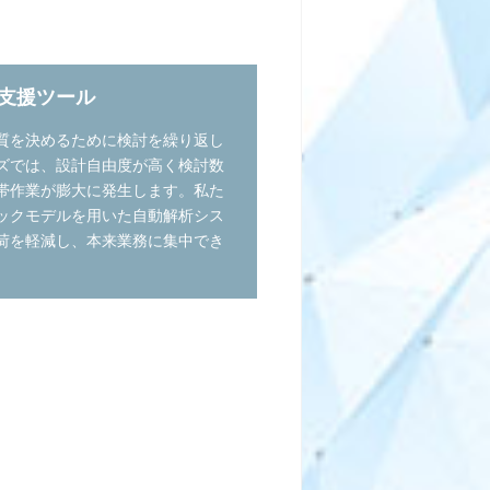
支援ツール
質を決めるために検討を繰り返し
ズでは、設計自由度が高く検討数
帯作業が膨大に発生します。私た
ックモデルを用いた自動解析シス
荷を軽減し、本来業務に集中でき
。